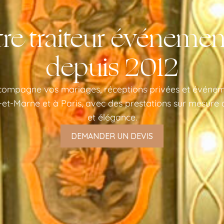
re traiteur événemen
depuis 2012
compagne vos mariages, réceptions privées et événeme
e-et-Marne et à Paris, avec des prestations sur mesure 
et élégance.
DEMANDER UN DEVIS