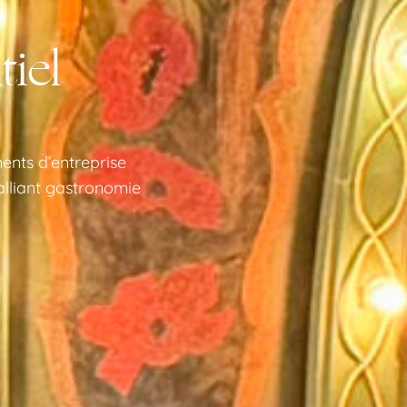
tiel
nts d’entreprise
alliant gastronomie