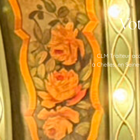
Vot
CLM Traiteur ac
à Chelles, en Sein